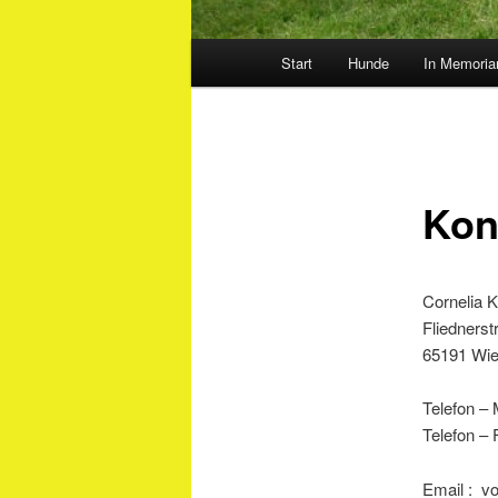
Hauptmenü
Start
Hunde
In Memoria
Kon
C
F
65191 Wi
Tel
Telefon –
Email : v