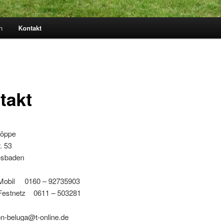
n
Kontakt
takt
ornelia Köpp
liednerstr. 5
esbaden
efon – Mobil 0160 – 92735
 Festnetz 0611 – 503281
on-beluga@t-online.de