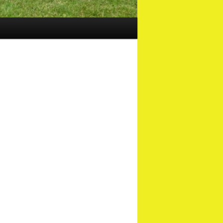
e
3
903