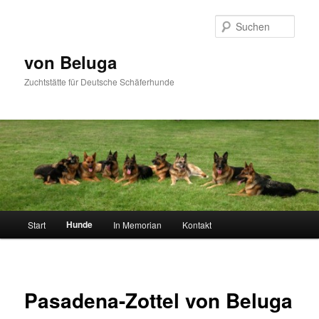
Zum
primären
Such
Inhalt
springen
von Beluga
Zuchtstätte für Deutsche Schäferhunde
Hauptmenü
Hunde
Start
In Memorian
Kontakt
Pasadena-Zottel von Beluga