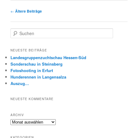
Beitragsnavigation
←
Ältere Beiträge
S
u
c
h
NEUESTE BEITRÄGE
e
Landesgruppenzuchtschau Hessen-Süd
n
Sonderschau in Steinsberg
Fotoshooting in Erfurt
Hunderennen in Langensalza
Auszug…
NEUESTE KOMMENTARE
ARCHIV
Archiv
KATEGORIEN