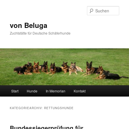
Zum
Zum
primären
sekundären
Such
Inhalt
Inhalt
springen
springen
von Beluga
Zuchtstätte für Deutsche Schäferhunde
Hauptmenü
Start
Hunde
In Memorian
Kontakt
KATEGORIEARCHIV:
RETTUNGSHUNDE
Bundessiegerprüfung für