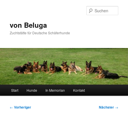
Zum
primären
Such
Inhalt
springen
von Beluga
Zuchtstätte für Deutsche Schäferhunde
Hauptmenü
Start
Hunde
In Memorian
Kontakt
Beitragsnavigation
←
Vorheriger
Nächster
→