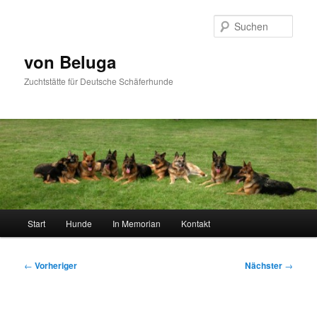
Zum
primären
Such
Inhalt
springen
von Beluga
Zuchtstätte für Deutsche Schäferhunde
Hauptmenü
Start
Hunde
In Memorian
Kontakt
Beitragsnavigation
←
Vorheriger
Nächster
→