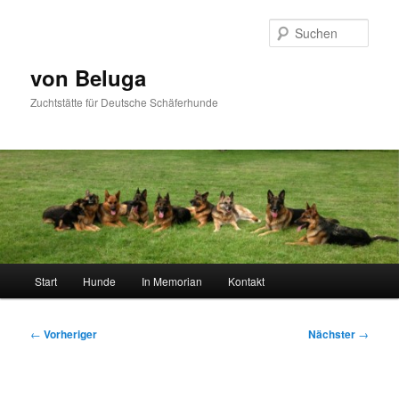
Zum
primären
Such
Inhalt
springen
von Beluga
Zuchtstätte für Deutsche Schäferhunde
Hauptmenü
Start
Hunde
In Memorian
Kontakt
Beitragsnavigation
←
Vorheriger
Nächster
→